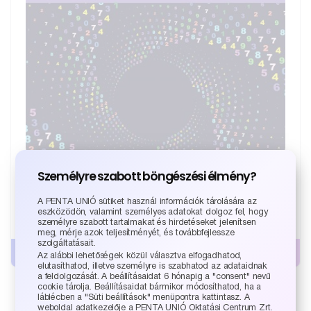
Személyre szabott böngészési élmény?
SZÁMVITEL 2026
A PENTA UNIÓ sütiket használ információk tárolására az
eszközödön, valamint személyes adatokat dolgoz fel, hogy
15 000
Ft
személyre szabott tartalmakat és hirdetéseket jelenítsen
meg, mérje azok teljesítményét, és továbbfejlessze
szolgáltatásait.
Kosárba teszem
Az alábbi lehetőségek közül választva elfogadhatod,
elutasíthatod, illetve személyre is szabhatod az adataidnak
a feldolgozását. A beállításaidat 6 hónapig a "consent" nevű
cookie tárolja. Beállításaidat bármikor módosíthatod, ha a
láblécben a "Süti beállítások" menüpontra kattintasz. A
weboldal adatkezelője a PENTA UNIÓ Oktatási Centrum Zrt.