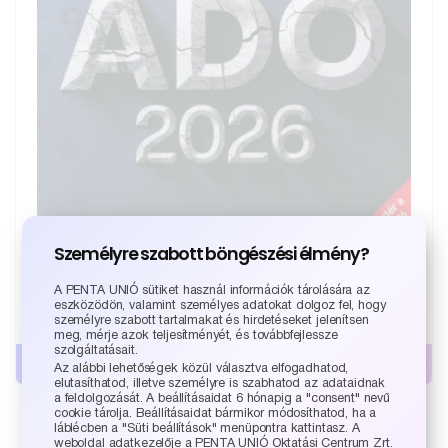
Személyre szabott böngészési élmény?
HVG ADÓ 2026
A PENTA UNIÓ sütiket használ információk tárolására az
eszközödön, valamint személyes adatokat dolgoz fel, hogy
7 490
Ft
személyre szabott tartalmakat és hirdetéseket jelenítsen
meg, mérje azok teljesítményét, és továbbfejlessze
szolgáltatásait.
Kosárba teszem
Az alábbi lehetőségek közül választva elfogadhatod,
elutasíthatod, illetve személyre is szabhatod az adataidnak
a feldolgozását. A beállításaidat 6 hónapig a "consent" nevű
cookie tárolja. Beállításaidat bármikor módosíthatod, ha a
láblécben a "Süti beállítások" menüpontra kattintasz. A
weboldal adatkezelője a PENTA UNIÓ Oktatási Centrum Zrt.