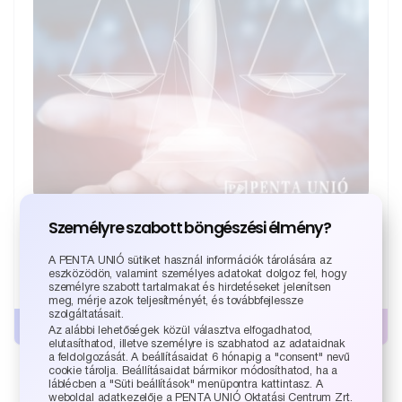
Személyre szabott böngészési élmény?
Jogi ismeretek alkalmazása – Gazdasági Jog –
202...
A PENTA UNIÓ sütiket használ információk tárolására az
eszközödön, valamint személyes adatokat dolgoz fel, hogy
9 765
Ft
személyre szabott tartalmakat és hirdetéseket jelenítsen
meg, mérje azok teljesítményét, és továbbfejlessze
szolgáltatásait.
Kosárba teszem
Az alábbi lehetőségek közül választva elfogadhatod,
elutasíthatod, illetve személyre is szabhatod az adataidnak
a feldolgozását. A beállításaidat 6 hónapig a "consent" nevű
cookie tárolja. Beállításaidat bármikor módosíthatod, ha a
láblécben a "Süti beállítások" menüpontra kattintasz. A
weboldal adatkezelője a PENTA UNIÓ Oktatási Centrum Zrt.